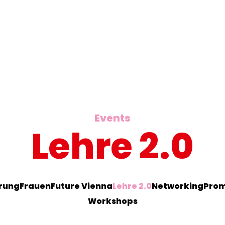
Events
Lehre 2.0
erung
Frauen
Future Vienna
Lehre 2.0
Networking
Prom
Workshops