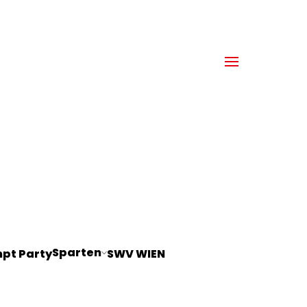
Sparten
pt Party
SWV WIEN