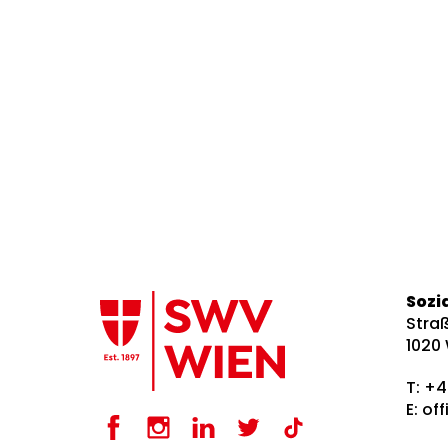
Sozi
Straß
1020
T:
+4
E:
of