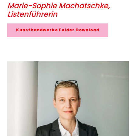
Marie-Sophie Machatschke,
Listenführerin
Kunsthandwerke Folder Download