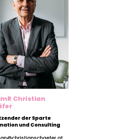
mR Christian
äfer
tzender der Sparte
mation und Consulting
tian@christianschaefer.at