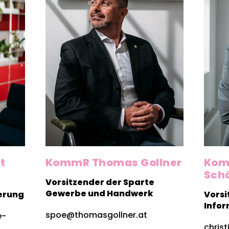
KommR Thomas Gollner
t
Kom
Sch
Vorsitzender der Sparte
Gewerbe und Handwerk
erung
Vorsi
Infor
spoe@thomasgollner.at
e-
chris