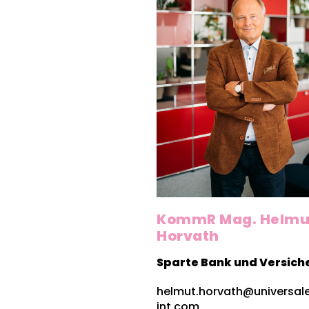
KommR Mag. Helmu
Horvath
Sparte Bank und Versich
helmut.horvath@universal
int.com