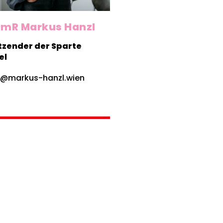
mR Markus Hanzl
tzender der Sparte
el
@markus-hanzl.wien