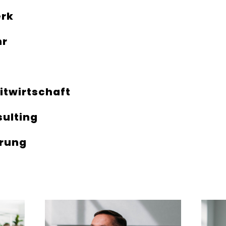
rk
hr
itwirtschaft
sulting
erung