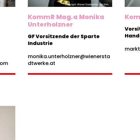
Kom
KommR Mag.a Monika
Unterholzner
Vorsi
Hand
GF Vorsitzende der Sparte
Industrie
markt
monika.unterholzner@wienersta
com
dtwerke.at