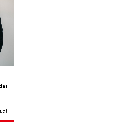
a
der
.at