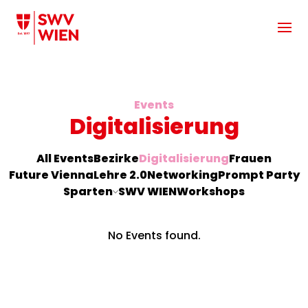
Zum Hauptinhalt springen
Events
Digitalisierung
All Events
Bezirke
Digitalisierung
Frauen
Future Vienna
Lehre 2.0
Networking
Prompt Party
Sparten
SWV WIEN
Workshops
No Events found.