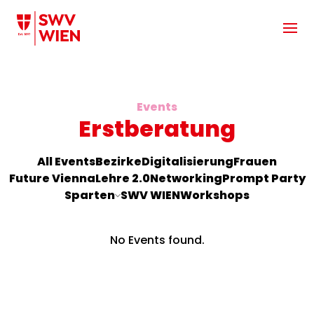
Zum Hauptinhalt springen
Events
Erstberatung
All Events
Bezirke
Digitalisierung
Frauen
Future Vienna
Lehre 2.0
Networking
Prompt Party
Sparten
SWV WIEN
Workshops
No Events found.