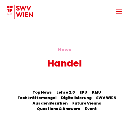
Zum Hauptinhalt springen
News
Handel
Top News
Lehre 2.0
EPU
KMU
Fachkräftemangel
Digitalisierung
SWV WIEN
Aus den Bezirken
Future Vienna
Questions & Answers
Event