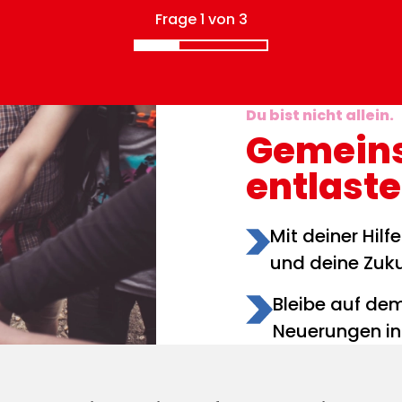
Frage
1
von
3
Du bist nicht allein.
Gemein
entlast
Mit deiner Hilf
und deine Zuk
Bleibe auf de
Neuerungen inf