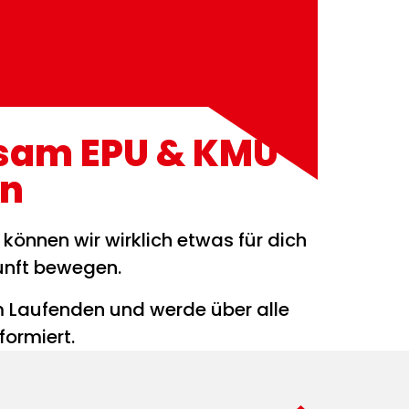
sam EPU & KMU
en
e können wir wirklich etwas für dich
unft bewegen.
m Laufenden und werde über alle
ormiert.