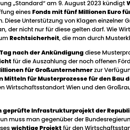
eitung „Standard“ am 9. August 2023 kündigt
W
ffung eines
Fonds mit fünf Millionen Euro f
n. Diese Unterstützung von Klagen einzelner 
, der nicht nur für diese gelten darf. Wie W
s um
Rechtsicherheit
, die man durch Musterkl
 Tag nach der Ankündigung
diese Musterpr
icht
für die Auszahlung der noch offenen För
illionen für Großunternehmer
zur Verfügung
 Mitteln für Musterprozesse für den Bau 
ten Wirtschaftsstandort Wien und den Großra
 geprüfte Infrastrukturprojekt der Republ
 Nun muss man gegenüber der Bundesregierun
ieses
wichtige Projekt
für den Wirtschaftssta