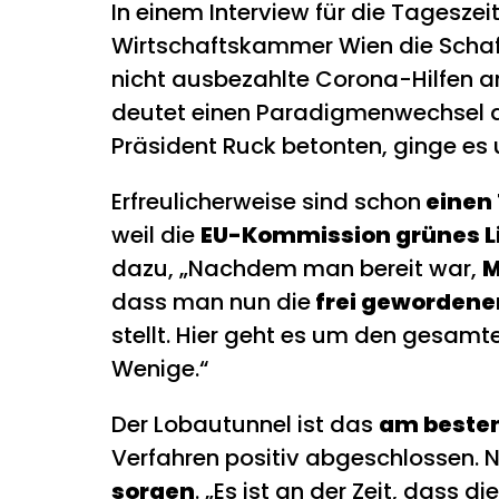
In einem Interview für die Tagesz
Wirtschaftskammer Wien die Scha
nicht ausbezahlte Corona-Hilfen a
deutet einen Paradigmenwechsel an
Präsident Ruck betonten, ginge e
Erfreulicherweise sind schon
einen
weil die
EU-Kommission grünes L
dazu, „Nachdem man bereit war,
M
dass man nun die
frei gewordenen
stellt. Hier geht es um den gesam
Wenige.“
Der Lobautunnel ist das
am besten
Verfahren positiv abgeschlossen.
sorgen
. „Es ist an der Zeit, dass d