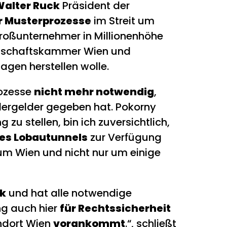
alter Ruck
Präsident der
ür Musterprozesse
im Streit um
Großunternehmer in Millionenhöhe
irtschaftskammer Wien und
agen herstellen wolle.
ozesse
nicht mehr notwendig
,
dergelder gegeben hat. Pokorny
 zu stellen, bin ich zuversichtlich,
des Lobautunnels
zur Verfügung
um Wien und nicht nur um einige
ik
und hat alle notwendige
g auch hier
für Rechtssicherheit
ndort Wien
vorankommt
.“, schließt