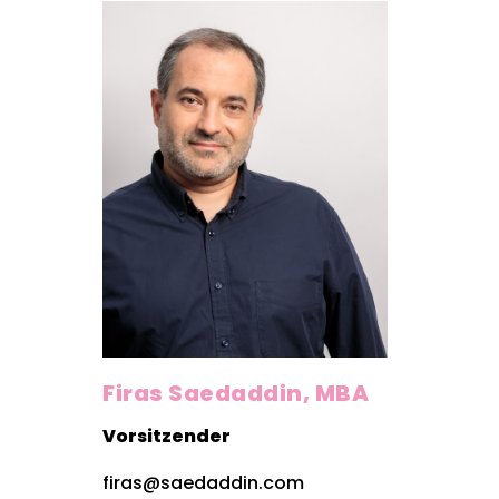
Firas Saedaddin, MBA
Vorsitzender
firas@saedaddin.com