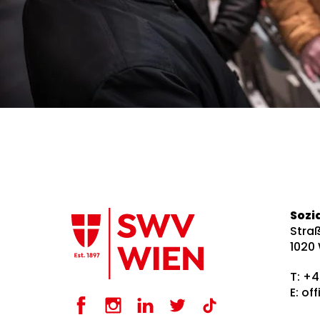
Sozi
Straß
1020
T:
+4
E:
of