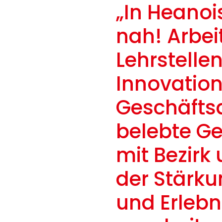
„In Heanoi
nah! Arbei
Lehrstelle
Innovation
Geschäfts
belebte G
mit Bezirk
der Stärku
und Erleb