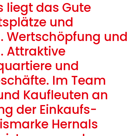
s liegt das Gute
tsplätze und
n. Wertschöpfung und
. Attraktive
quartiere und
eschäfte. Im Team
 und Kaufleuten an
ng der Einkaufs-
nismarke Hernals